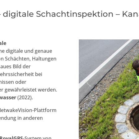
digitale Schachtinspektion – Kan
ale
che digitale und genaue
on Schächten, Haltungen
aues Bild der
ehrssicherheit bei
nissen oder
r gewährleistet werden.
wasser
(2022).
etwakeVision-Plattform
wendung in anderen
RoyalGPS
-System von