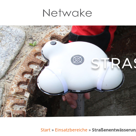
STRA
Start
»
Einsatzbereiche
»
Straßenentwässerun