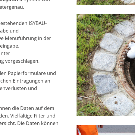
etergenau.
bestehenden ISYBAU-
gabe und
tive Menüführung in der
neingabe.
nnter
ng vorgeschlagen.
llen Papierformulare und
schen Eintragungen an
tenverlusten und
nnen die Daten auf dem
n. Vielfältige Filter und
ersicht. Die Daten können