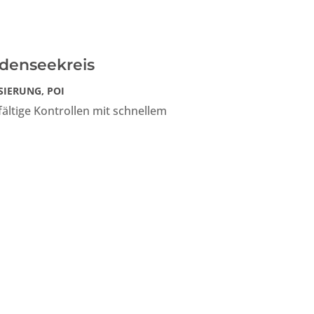
odenseekreis
ISIERUNG
,
POI
fältige Kontrollen mit schnellem