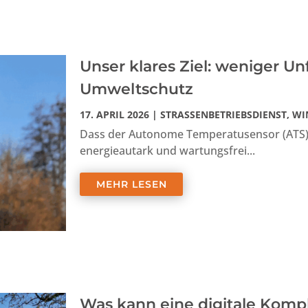
Unser klares Ziel: weniger U
Umweltschutz
17. APRIL 2026
|
STRASSENBETRIEBSDIENST
,
WI
Dass der Autonome Temperatusensor (ATS) e
energieautark und wartungsfrei...
MEHR LESEN
Was kann eine digitale Komp