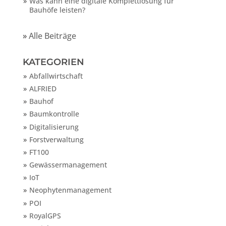
Was kann eine digitale Komplettlösung für
Bauhöfe leisten?
»
Alle Beiträge
KATEGORIEN
Abfallwirtschaft
ALFRIED
Bauhof
Baumkontrolle
Digitalisierung
Forstverwaltung
FT100
Gewässermanagement
IoT
Neophytenmanagement
POI
RoyalGPS