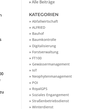
»
Alle Beiträge
KATEGORIEN
n
Abfallwirtschaft
ALFRIED
Bauhof
s
Baumkontrolle
Digitalisierung
Forstverwaltung
FT100
Gewässermanagement
IoT
00
Neophytenmanagement
e
POI
RoyalGPS
 zu
Soziales Engangement
Straßenbetriebsdienst
Winterdienst