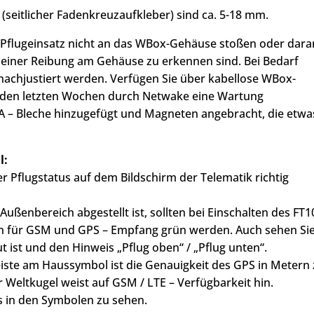
seitlicher Fadenkreuzaufkleber) sind ca. 5-18 mm.
 Pflugeinsatz nicht an das WBox-Gehäuse stoßen oder dara
n einer Reibung am Gehäuse zu erkennen sind. Bei Bedarf
achjustiert werden. Verfügen Sie über kabellose WBox-
n den letzten Wochen durch Netwake eine Wartung
A – Bleche hinzugefügt und Magneten angebracht, die etwa
l:
er Pflugstatus auf dem Bildschirm der Telematik richtig
ußenbereich abgestellt ist, sollten bei Einschalten des FT1
hten für GSM und GPS – Empfang grün werden. Auch sehen Si
 ist und den Hinweis „Pflug oben“ / „Pflug unten“.
eiste am Haussymbol ist die Genauigkeit des GPS in Metern
 Weltkugel weist auf GSM / LTE – Verfügbarkeit hin.
s in den Symbolen zu sehen.